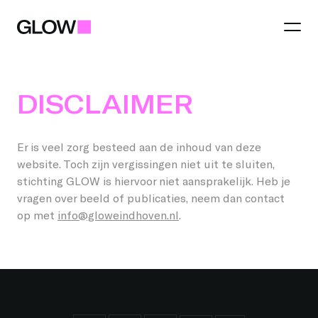
DISCLAIMER
Festival
Thema 2026
Er is veel zorg besteed aan de inhoud van deze
website. Toch zijn vergissingen niet uit te sluiten,
Regio
Praktisch
stichting GLOW is hiervoor niet aansprakelijk. Heb je
vragen over beeld of publicaties, neem dan contact
Eindhoven
Lichtkunst
op met
info@gloweindhoven.nl
.
Partners
Gemeenten
Food and Drinks
Word partner
Best
Talent Awards
Jij maakt GLOW
Word regio partner
Helmond
GLOW Tours