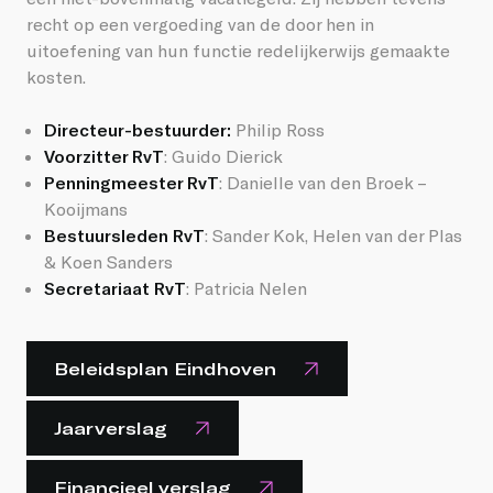
recht op een vergoeding van de door hen in
uitoefening van hun functie redelijkerwijs gemaakte
kosten.
Directeur-bestuurder:
Philip Ross
Voorzitter RvT
: Guido Dierick
Penningmeester RvT
: Danielle van den Broek –
Kooijmans
Bestuursleden RvT
: Sander Kok, Helen van der Plas
& Koen Sanders
Secretariaat RvT
:
Patricia
Nelen
Beleidsplan Eindhoven
Jaarverslag
Financieel verslag