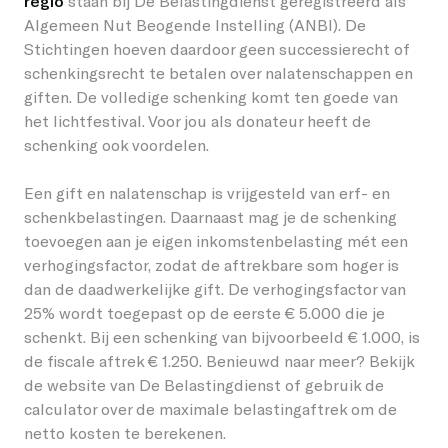
regio
staan bij De Belastingdienst geregistreerd als
Algemeen Nut Beogende Instelling (ANBI). De
Studenten
Word vriend
Lieshout
Permanente werken
Stichtingen hoeven daardoor geen successierecht of
schenkingsrecht te betalen over nalatenschappen en
Over GLOW
Bedrijven
Word host
Oirschot
Vorige edities
giften. De volledige schenking komt ten goede van
het lichtfestival. Voor jou als donateur heeft de
Over het Festival
Kinderen
Onze partners en vrienden
Veldhoven
schenking ook voordelen.
EN
Stichting GLOW
Omwonenden
Giften/ANBI
Een gift en nalatenschap is vrijgesteld van erf- en
schenkbelastingen. Daarnaast mag je de schenking
Vorige edities
Vrijwilligers
toevoegen aan je eigen inkomstenbelasting mét een
verhogingsfactor, zodat de aftrekbare som hoger is
Nieuws
Creatieven
dan de daadwerkelijke gift. De verhogingsfactor van
25% wordt toegepast op de eerste € 5.000 die je
Contact
Vacatures
schenkt. Bij een schenking van bijvoorbeeld € 1.000, is
de fiscale aftrek € 1.250. Benieuwd naar meer? Bekijk
de website van De Belastingdienst of gebruik de
calculator over de maximale belastingaftrek om de
netto kosten te berekenen.