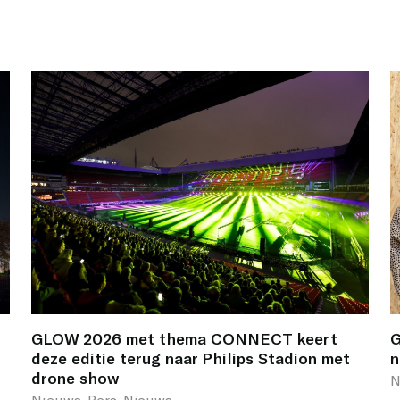
GLOW 2026 met thema CONNECT keert
G
deze editie terug naar Philips Stadion met
n
drone show
N
Nıeuws, Pers, Nieuws