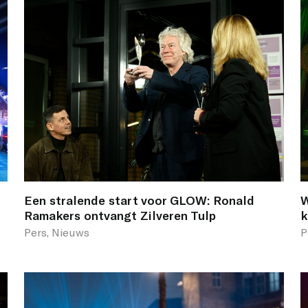
Een stralende start voor GLOW: Ronald
W
Ramakers ontvangt Zilveren Tulp
k
Pers, Nieuws
P