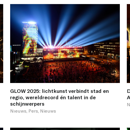
GLOW 2025: lichtkunst verbindt stad en
D
regio, wereldrecord én talent in de
A
schijnwerpers
N
Nıeuws, Pers, Nieuws