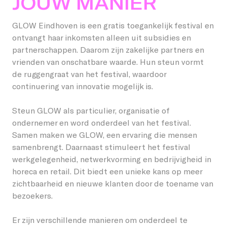
JOUW MANIER
Studenten
Word vriend
Lieshout
Permanente werken
GLOW Eindhoven is een gratis toegankelijk festival en
ontvangt haar inkomsten alleen uit subsidies en
Over GLOW
Bedrijven
Word host
Oirschot
Vorige edities
partnerschappen. Daarom zijn zakelijke partners en
vrienden van onschatbare waarde. Hun steun vormt
Over het Festival
Kinderen
Onze partners en vrienden
Veldhoven
de ruggengraat van het festival, waardoor
continuering van innovatie mogelijk is.
EN
Stichting GLOW
Omwonenden
Giften/ANBI
Steun GLOW als particulier, organisatie of
Vorige edities
Vrijwilligers
ondernemer en word onderdeel van het festival.
Samen maken we GLOW, een ervaring die mensen
Nieuws
Creatieven
samenbrengt. Daarnaast stimuleert het festival
werkgelegenheid, netwerkvorming en bedrijvigheid in
Contact
Vacatures
horeca en retail. Dit biedt een unieke kans op meer
zichtbaarheid en nieuwe klanten door de toename van
bezoekers.
Er zijn verschillende manieren om onderdeel te