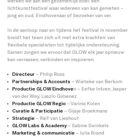
werken we aan een gezamenlijk doel: een
lichtkunstfestival waar iedereen van kan genieten –
jong en oud, Eindhovenaar of bezoeker van ver.
In de aanloop naar en tijdens het festival in november
breidt het team zich uit met extra krachten: van
flexibele specialisten tot tijdelijke ondersteuning.
Samen zorgen we ervoor dat GLOW elk jaar opnieuw
kan verrassen, verbinden en inspireren.
Directeur
– Philip Ross
Partnerships & Accounts
– Wieteke van Berkom
Productie GLOW Eindhove
n – Eefke Intven, Jasper
van der Wey, Laszlo Gimenez
Productie GLOW Regio
– Varinia Kolen
Curatie & Participatie
– Gijsje Broekmans
Strategie
– Ralf van Lieshout
GLOW Labs & Academy
– Sabine Swinkels
Marketing & communicatie
– Julia Brand