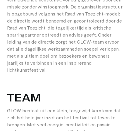
missie zonder winstoogmerk. De organisatiestructuur
Studenten
Word vriend
Lieshout
Permanente werken
is opgebouwd volgens het Raad van Toezicht-model:
de directie wordt benoemd en gecontroleerd door de
Over GLOW
Bedrijven
Word host
Oirschot
Raad van Toezicht, die tegelijkertijd als kritische
sparringpartner optreedt en advies geeft. Onder
Over het Festival
Kinderen
Onze partners en vrienden
Veldhoven
leiding van de directie zorgt het GLOW-team ervoor
dat alle dagelijkse werkzaamheden soepel verlopen,
EN
Stichting GLOW
Omwonenden
Giften/ANBI
met als ultiem doel om bezoekers en bewoners
jaarlijks te verbinden in een inspirerend
Vorige edities
Vrijwilligers
lichtkunstfestival.
Nieuws
Creatieven
TEAM
Contact
Vacatures
GLOW bestaat uit een klein, toegewijd kernteam dat
zich het hele jaar inzet om het festival tot leven te
brengen. Met veel energie, creativiteit en passie