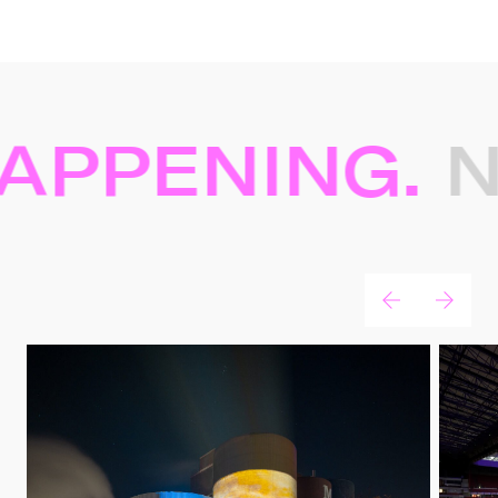
APPENING.
NI
Nieuws