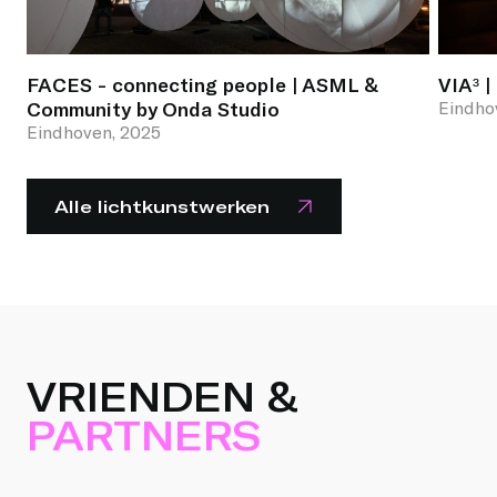
FACES - connecting people | ASML &
VIA³ 
Community by Onda Studio
Eindho
Eindhoven, 2025
Alle lichtkunstwerken
VRIENDEN &
PARTNERS