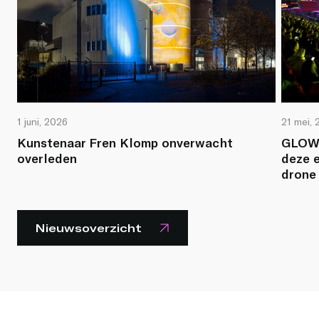
1 juni, 2026
21 mei,
Kunstenaar Fren Klomp onverwacht
GLOW 
overleden
deze e
drone
Nieuwsoverzicht