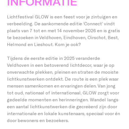
INFORMATIE
Studenten
Word vriend
Lieshout
Permanente werken
Lichtfestival GLOW is een feest voor je zintuigen en
Over GLOW
verbeelding. De aankomende editie ‘Connect’ vindt
Bedrijven
Word host
Oirschot
Vorige edities
plaats van 7 tot en met 14 november 2026 en is gratis
te bezoeken in Veldhoven, Eindhoven, Oirschot, Best,
Over het Festival
Kinderen
Onze partners en vrienden
Veldhoven
Helmond en Lieshout. Kom je ook?
EN
Stichting GLOW
Omwonenden
Giften/ANBI
Tijdens de eerste editie in 2025 veranderde
Veldhoven in een betoverend lichtdecor, waar je op
Vorige edities
Vrijwilligers
onverwachte plekken, pleinen en straten de mooiste
lichtkunstwerken ontdekt. De route is een plek waar
Nieuws
Creatieven
mensen samenkomen en ervaringen delen. Van jong
tot oud, nationaal of internationaal, GLOW zorgt voor
Contact
Vacatures
gedeelde momenten en herinneringen. Wandel langs
een aantal lichtkunstwerken die gecreëerd zijn door
internationale en lokale kunstenaars, speciaal voor én
door bewoners en bezoekers.