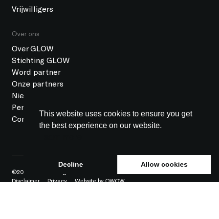
Vrijwilligers
Over ons
Over GLOW
Stichting GLOW
Word partner
Onze partners
Nieuws
Pers
This website uses cookies to ensure you get
Contact
the best experience on our website.
Learn more
Decline
Allow cookies
©2026 GLOW All rights reserved
ANBI status
Colofon
Disclaimer
Privacy
Website by OWOW