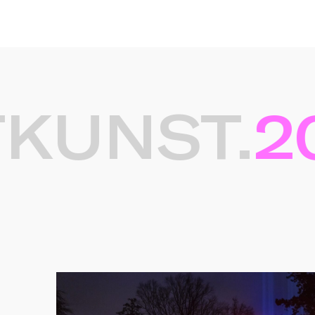
UNST.
202
Gerelateerde projec