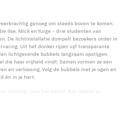
KUNST
 veerkrachtig genoeg om steeds boven te komen.
ie Ilse, Mick en Yurge – drie studenten van
n. De lichtinstallatie dompelt bezoekers onder in
rvaring. Uit het donker rijzen vijf transparante
en lichtgevende bubbels langzaam opstijgen.
el die haar vrijheid vindt. Samen vormen ze een
ven en verlossing. Volg de bubbels met je ogen en
fd én in je hart.
ten omhoog, naar het heelal. Een nebula is
ieuwe sterren geboren worden en oude sterren
n begin en einde vormt de kern van het werk. Met
energie gaat nooit verloren. De installatie brengt
r verlies en iedere verandering uiteindelijk iets