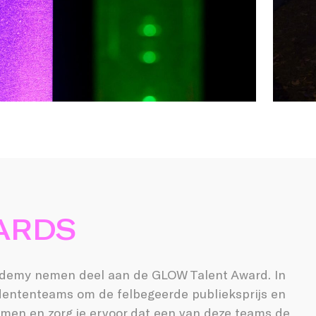
ARDS
ademy nemen deel aan de GLOW Talent Award. In
udententeams om de felbegeerde publieksprijs en
emmen en zorg je ervoor dat een van deze teams de