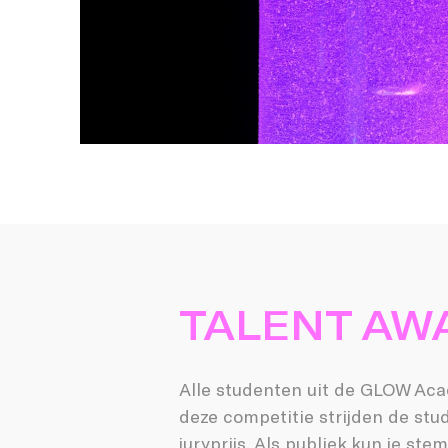
TALENT AW
Alle studenten uit de GLOW Ac
deze competitie strijden de st
juryprijs. Als publiek kun je st