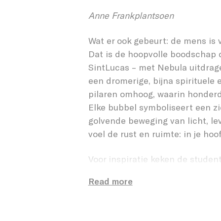
LICHT
Anne Frankplantsoen
Wat er ook gebeurt: de mens is
Dat is de hoopvolle boodschap d
SintLucas – met Nebula uitdrage
een dromerige, bijna spirituele e
pilaren omhoog, waarin honderd
Elke bubbel symboliseert een zi
golvende beweging van licht, le
voel de rust en ruimte: in je hoo
Voor inspiratie keken de studen
namelijk een ruimtewolk waar n
Read more
sterven. Die continue cyclus va
deze installatie voel je meteen: 
zo krachtig in beeld dat uit iede