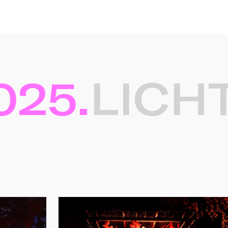
5.
LICHTK
ten