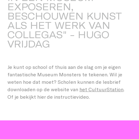
E
X
P
O
S
E
R
E
N
,
B
E
S
C
H
O
U
W
E
N
K
U
N
S
T
A
L
S
H
E
T
W
E
R
K
V
A
N
C
O
L
L
E
G
A
S
"
-
H
U
G
O
V
R
I
J
D
A
G
- HUGO VRIJDAG, LICHTKUNSTENAAR
Je kunt op school of thuis aan de slag om je eigen
fantastische Museum Monsters te tekenen. Wil je
weten hoe dat moet? Scholen kunnen de lesbrief
downloaden op de website van
het CultuurStation
.
Of je bekijkt hier de instructievideo.