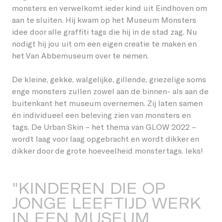
monsters en verwelkomt ieder kind uit Eindhoven om
Studenten
Word vriend
aan te sluiten. Hij kwam op het Museum Monsters
Lieshout
Permanente werken
idee door alle graffiti tags die hij in de stad zag. Nu
Over GLOW
Bedrijven
nodigt hij jou uit om een eigen creatie te maken en
Word host
Oirschot
Vorige edities
het Van Abbemuseum over te nemen.
Over het Festival
Kinderen
Onze partners en vrienden
Veldhoven
De kleine, gekke, walgelijke, gillende, griezelige soms
EN
Stichting GLOW
Omwonenden
enge monsters zullen zowel aan de binnen- als aan de
Giften/ANBI
buitenkant het museum overnemen. Zij laten samen
Vorige edities
én individueel een beleving zien van monsters en
Vrijwilligers
tags. De Urban Skin – het thema van GLOW 2022 –
Nieuws
wordt laag voor laag opgebracht en wordt dikker en
Creatieven
dikker door de grote hoeveelheid monstertags. Ieks!
Contact
Vacatures
"
K
I
N
D
E
R
E
N
D
I
E
O
P
J
O
N
G
E
L
E
E
F
T
I
J
D
W
E
R
K
I
N
E
E
N
M
U
S
E
U
M