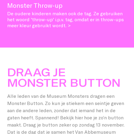
Monster Throw-up
De oudere kinderen maken ook de tag. Ze gebruiken
het woord 'throw-up' i.p.v. tag, omdat er in throw-ups
meer kleur gebruikt wordt. >
DRAAG JE
MONSTER BUTTON
Alle leden van de Museum Monsters dragen een
Monster Button. Zo kun je stiekem een seintje geven
aan de andere leden, zonder dat iemand het in de
gaten heeft. Spannend! Bekijk hier hoe je zo’n button
maakt. Draag je button zeker op zondag 13 november.
Dat is de dag dat je samen het Van Abbemuseum