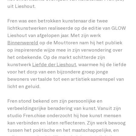
uit Lieshout.
Studenten
Word vriend
Lieshout
Permanente werken
Fren was een betrokken kunstenaar die twee
Over GLOW
Bedrijven
Word host
lichtkunstwerken realiseerde op de editie van GLOW
Oirschot
Vorige edities
Lieshout van afgelopen jaar. Met zijn werk
Over het Festival
Kinderen
Onze partners en vrienden
Binnenwereld
op de Mouttoren nam hij het publiek
Veldhoven
op inspirerende wijze mee in zijn verwondering over
EN
Stichting GLOW
Omwonenden
Giften/ANBI
het onbekende. Op de markt schitterde zijn
kunstwerk
Liefde der Lieshout
, waarmee hij de liefde
Vorige edities
Vrijwilligers
voor het dorp van een bijzondere groep jonge
bewoners vertaalde tot een artistiek samenspel van
Nieuws
Creatieven
licht en geluid.
Contact
Vacatures
Fren stond bekend om zijn persoonlijke en
verbeeldingsrijke benadering van kunst. Vanuit zijn
studio Fren.chise onderzocht hij hoe kunst mensen
kan verbinden en laten reflecteren. Zijn werk bewoog
tussen het poëtische en het maatschappelijke, en