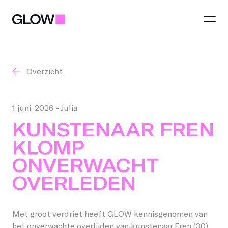
Overzicht
Festival
Thema 2026
1 juni, 2026
- Julia
Regio
KUNSTENAAR FREN
Praktisch
KLOMP
Eindhoven
Lichtkunst
ONVERWACHT
Partners
Gemeenten
Food and Drinks
OVERLEDEN
Word partner
Best
Talent Awards
Met groot verdriet heeft GLOW kennisgenomen van
Jij maakt GLOW
Word regio partner
Helmond
het onverwachte overlijden van kunstenaar Fren (30)
GLOW Tours