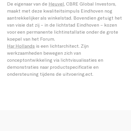
reflectiepatronen verandert met het standpunt van
De eigenaar van de
Heuvel
, CBRE Global Investors,
de bezoeker onder de lichtsculptuur.
maakt met deze kwaliteitsimpuls Eindhoven nog
aantrekkelijker als winkelstad. Bovendien getuigt het
van visie dat zij – in de lichtstad Eindhoven – kozen
voor een permanente lichtinstallatie onder de grote
koepel van het Forum.
Har Hollands
is een lichtarchitect. Zijn
werkzaamheden bewegen zich van
conceptontwikkeling via lichtvisualisaties en
demonstraties naar productspecificatie en
ondersteuning tijdens de uitvoering.ect.