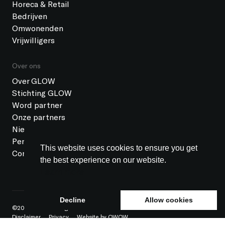
Horeca & Retail
Bedrijven
Omwonenden
Vrijwilligers
Over ons
Over GLOW
Stichting GLOW
Word partner
Onze partners
Nieuws
Pers
This website uses cookies to ensure you get
Contact
the best experience on our website.
Learn more
Decline
Allow cookies
©2026 GLOW All rights reserved
ANBI status
Colofon
Disclaimer
Privacy
Website by OWOW