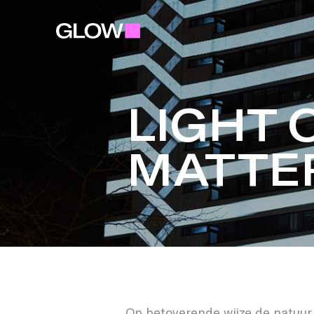
LIGHT 
MATTE
Op betoverende wijze de natuur