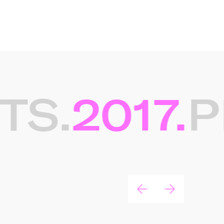
S.
2017.
PR