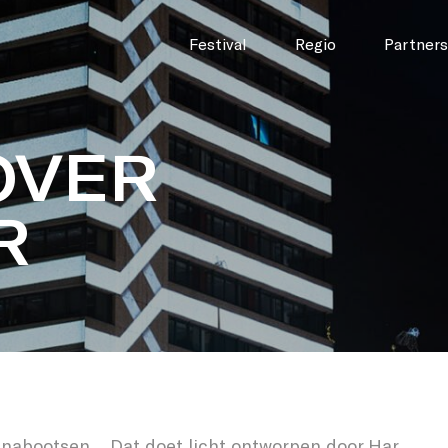
Festival
Regio
Partners
OVER
R
 nabootsen… Dat doet licht ontworpen door Har