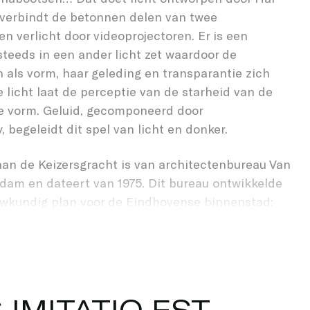
OVER MATTE
r verbindt de betonnen delen van twee
n verlicht door videoprojectoren. Er is een
teeds in een ander licht zet waardoor de
n als vorm, haar geleding en transparantie zich
 licht laat de perceptie van de starheid van de
he vorm. Geluid, gecomponeerd door
 begeleidt dit spel van licht en donker.
an de Keizersgracht is van architectenbureau Van
dam en dateert van 1975. Dit bureau ontwikkelde
uwkundig plan voor de Eindhovense binnenstad:
en en bezwaarschriften sneuvelde het Cityplan in
In plaats van grootschalige stedenbouwkundige
 stedelijke veranderingen zich beter op een
l zouden moeten ontwikkelen. Het Hooghuis is
e een direct resultaat van het ambitieuze
S
I
M
I
T
A
T
I
O
E
S
T