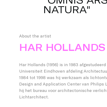
Cityplan is. Het kantoorgebouw
N
A
T
U
R
A
"
een 12 verdiepingen tellende t
strakke structuur van horizontal
Licht is een magisch gereedsc
het domein van de fantasie.
About the artist
HAR HOLLANDS
Har Hollands (1956) is in 1983 afgestudeer
Universiteit Eindhoven afdeling Architectu
1984 tot 1998 was hij werkzaam als lichtontw
Design and Application Center van Philips Li
hij het bureau voor architectonische verlich
Lichtarchitect.