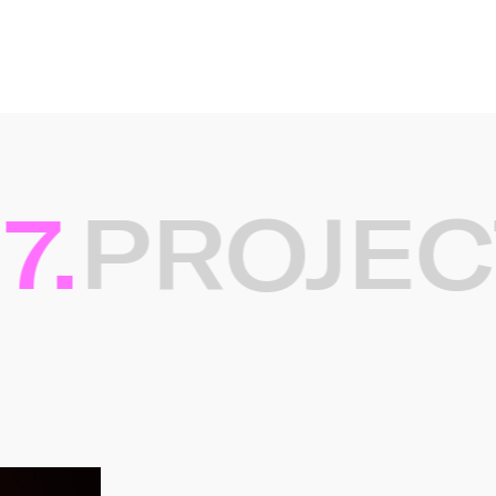
.
PROJECT
ten