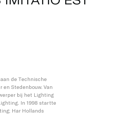
 heeft een onderbouw van twee verdiepingen met
oren. De twee gestapelde bouwvolumes vormen een
e en verticale betonnen lijnen en glazen vlakken.
hap om mee te werken gedurende de donkere uren,
d aan de Technische
ur en Stedenbouw. Van
erper bij het Lighting
ghting. In 1998 startte
ting; Har Hollands