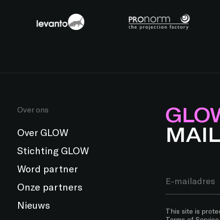
GLO
Over ons
MAI
Over GLOW
Stichting GLOW
Word partner
Onze partners
Nieuws
This site is pro
Terms of Service