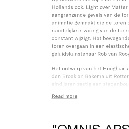
LIGHT 
Hollands ook. Light over Matte
aangrenzende gevels van de tore
animatie gemaakt die de toren s
ruimtelijke ervaring van de tore
constant wijzigt. Het bewegende
toren overgaan in een elastisc
geluidskunstenaar Rob van Rooy,
Het ontwerp van het Hooghuis a
den Broek en Bakema uit Rotter
eind jaren zestig een stedenbo
het Cityplan. Na diverse debatt
Read more
1974. De tijdgeest veranderde. 
ingrepen kwam het besef dat de
kleinere meer organische schaa
een van de weinige gebouwen di
"
O
M
N
I
S
A
R