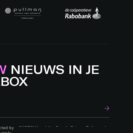
W
NIEUWS IN JE
LBOX
tected by reCAPTCHA and the Google
Privacy Policy
and
apply.