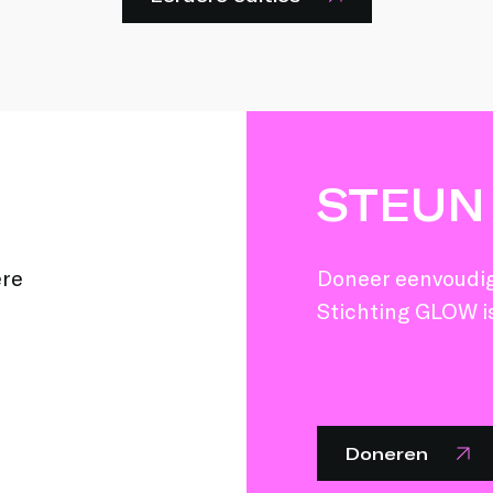
STEUN
ere
Doneer eenvoudig 
Stichting GLOW is
Doneren