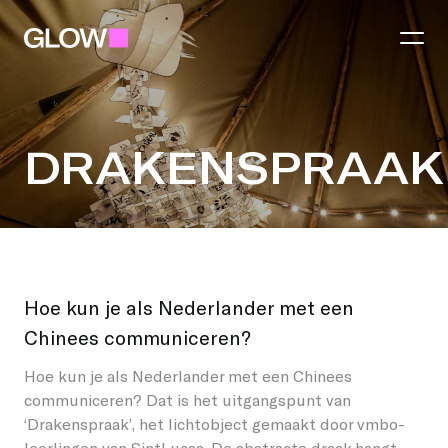
Festival
DRAKENSPRAAK
Thema 2026
Regio
Praktisch
Eindhoven
DRAKENSPRAAK
Lichtkunst
Hoe kun je als Nederlander met een
Partners
Chinees communiceren?
Gemeenten
Food and Drinks
Hoe kun je als Nederlander met een Chinees
Word partner
Best
Talent Awards
communiceren? Dat is het uitgangspunt van
‘Drakenspraak’, het lichtobject gemaakt door vmbo-
Jij maakt GLOW
Word regio partner
Helmond
GLOW Tours
leerlingen van
SintLucas
. De abstracte draak hangt