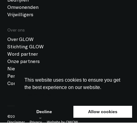
Omwonenden
Vrijwilligers
Over ons
Over GLOW
Stichting GLOW
Word partner
Onze partners
Nieuws
Pers
This website uses cookies to ensure you get
Contact
the best experience on our website.
Learn more
Decline
Allow cookies
©2026 GLOW All rights reserved
ANBI status
Colofon
Disclaimer
Privacy
Website by OWOW