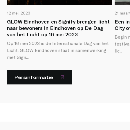
12 mei, 2023
21 maar
GLOW Eindhoven en Signify brengen licht
Een i
naar bewoners in Eindhoven op De Dag
City o
van het Licht op 16 mei 2023
Begin 
Op 16 mei 2023 is de Internationale Dag van het
festiva
Licht. GLOW Eindhoven staat in samenwerking
lic...
met Sign...
Persinformatie