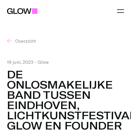
Overzicht
Festival
Thema 2026
19 juni, 2023
- Glow
Regio
DE
Praktisch
ONLOSMAKELIJKE
Eindhoven
Lichtkunst
BAND TUSSEN
Partners
Gemeenten
Food and Drinks
EINDHOVEN,
LICHTKUNSTFESTIVA
Word partner
Best
Talent Awards
GLOW EN FOUNDER
Jij maakt GLOW
Word regio partner
Helmond
GLOW Tours