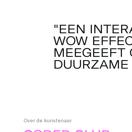
allemaal mee kunt doen. Samen 
zorg je ervoor dat het licht g
opgewerkt door één van de vijf
"
E
E
N
I
N
T
E
R
energie, windenergie, waterener
W
O
W
E
F
F
E
voor energie door menskracht. 
laten branden? Start het spel m
M
E
E
G
E
E
F
T
leeftijd past en beleef ZERO 
D
U
U
R
Z
A
M
E
Over de kunstenaar