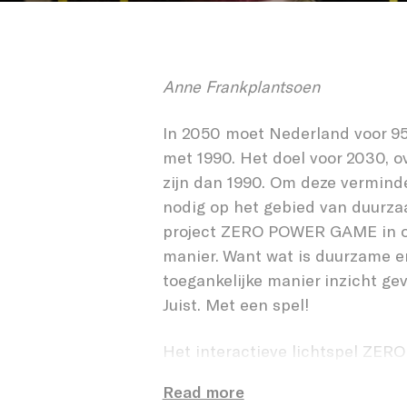
ZERO 
Anne Frankplantsoen
In 2050 moet Nederland voor 95
met 1990. Het doel voor 2030, ov
zijn dan 1990. Om deze vermind
nodig op het gebied van duurza
project ZERO POWER GAME in om
manier. Want wat is duurzame e
toegankelijke manier inzicht ge
Juist. Met een spel!
Het interactieve lichtspel ZER
voor dat er bewustzijn gecreëe
Read more
laat zien welke duurzame energi