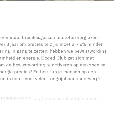
POWER GAME
% minder broeikasgassen uitstoten vergleken
er 8 jaar om precies te zijn, moet al 49% minder
ering in gang te zetten, hebben we bewustwording
amheid en energie. Coded Club zet zich met
 de bewustwording te activeren op een speelse
nergie precies? En hoe kun je mensen op een
ven in een – voor velen –ongrijpbaar onderwerp?
O POWER GAME zorgt er op een luchtige manier
rd wordt over duurzaam opgewekte energie. Het
ebronnen er zijn, hoe deze werken en wat je er