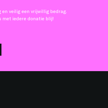
en veilig een vrijwillig bedrag.
 met iedere donatie blij!