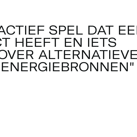
met je team (bekenden, of personen om je heen)
aat branden. In ZERO POWER GAME wordt stroom
 verschillende duurzame energiebronnen: zonne-
A
C
T
I
E
F
S
P
E
L
D
A
T
E
E
gie, bio-energie en menskracht. We kiezen dit jaar
C
T
H
E
E
F
T
E
N
I
E
T
S
Hoeveel eigen kracht heb je nodig om een lamp te
et het scannen van de QR code die bij jouw
O
V
E
R
A
L
T
E
R
N
A
T
I
E
V
POWER GAME zelf tijdens GLOW.
E
N
E
R
G
I
E
B
R
O
N
N
E
N
"