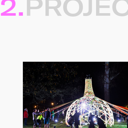
.
PROJECT
Gerelateerde projec