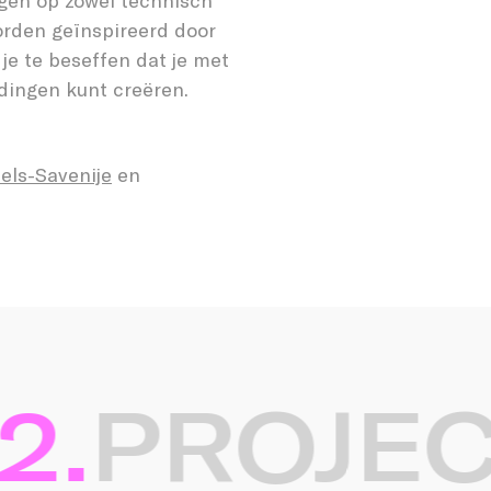
agen op zowel technisch
orden geïnspireerd door
 je te beseffen dat je met
dingen kunt creëren.
els-Savenije
en
.
PROJECT