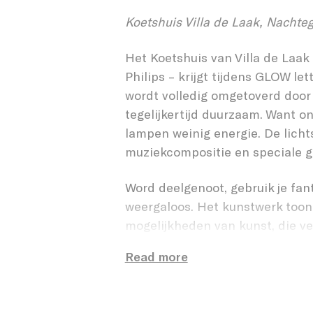
LED IT 
Koetshuis Villa de Laak, Nachte
Het Koetshuis van Villa de Laak 
Philips – krijgt tijdens GLOW let
wordt volledig omgetoverd door
tegelijkertijd duurzaam. Want on
lampen weinig energie. De lich
muziekcompositie en speciale g
Word deelgenoot, gebruik je fant
weergaloos. Het kunstwerk too
mogelijkheden van kunst, die v
verwezen naar mensen met versc
Read more
gebouw. Allemaal verbonden in 
voor grote uitdagingen om tot d
stond was: Wat is haalbaar qua pr