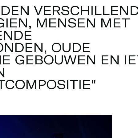
synchronisatie van alle lichtbronnen met de
N
D
E
N
V
E
R
S
C
H
I
L
L
E
N
 Maar iedere creatie is uniek en komt stap voor
G
I
E
N
,
M
E
N
S
E
N
M
E
T
creëren, leren en groeien. Met een
indresultaat.
E
N
D
E
O
N
D
E
N
,
O
U
D
E
H
E
G
E
B
O
U
W
E
N
E
N
I
E
N
T
C
O
M
P
O
S
I
T
I
E
"