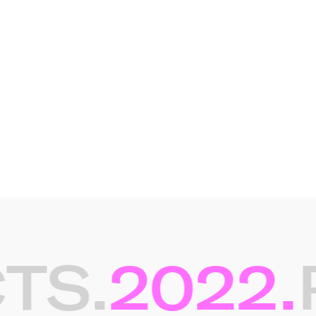
S.
2022.
P