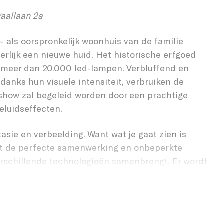
BEE
gaallaan 2a
– als oorspronkelijk woonhuis van de familie
terlijk een nieuwe huid. Het historische erfgoed
 meer dan 20.000 led-lampen. Verbluffend en
danks hun visuele intensiteit, verbruiken de
tshow zal begeleid worden door een prachtige
eluidseffecten.
asie en verbeelding. Want wat je gaat zien is
nt de perfecte samenwerking en onbeperkte
erschillende technologieën samenbrengt. Er wordt
hillende achtergronden en het oude historische
één lichtkunst compositie. Stichting 3Beam stond
eze uitvoering te komen. De vraag die centraal
oductie, lay-out, integratie en installatie op de