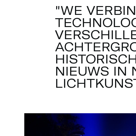
locatie zelf? Daarnaast was de 
"
W
E
V
E
R
B
I
muziekcompositie een uitdaging.
T
E
C
H
N
O
L
O
stap tot stand. Het team bleef 
adembenemend en waanzinnig e
V
E
R
S
C
H
I
L
L
A
C
H
T
E
R
G
R
H
I
S
T
O
R
I
S
C
N
I
E
U
W
S
I
N
L
I
C
H
T
K
U
N
S