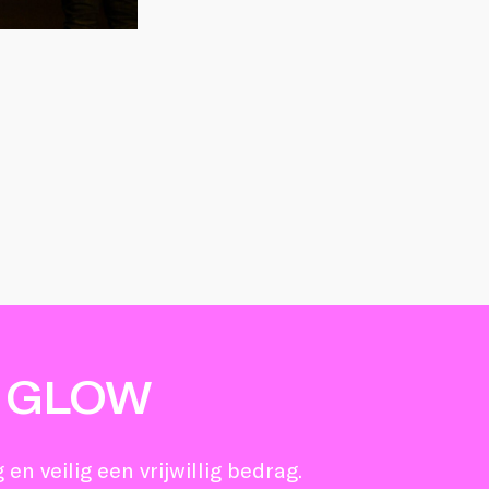
 GLOW
en veilig een vrijwillig bedrag.