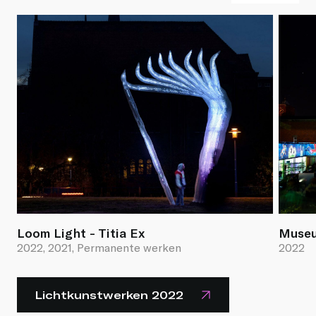
Loom Light - Titia Ex
Museu
2022, 2021, Permanente werken
2022
Lichtkunstwerken 2022