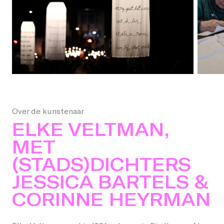
Over de kunstenaar
ELKE VELTMAN,
MET
(STADS)DICHTERS
JESSICA BARTELS &
CORINNE HEYRMAN