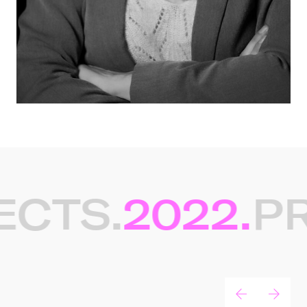
CTS.
2022.
PR
Gerelateerde projecten