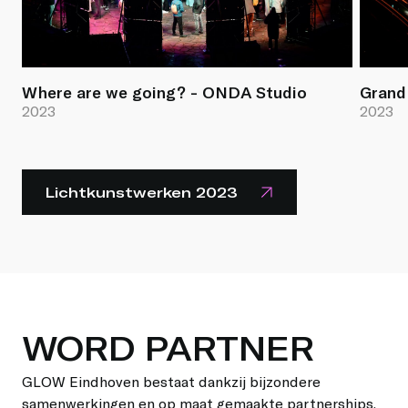
Where are we going? - ONDA Studio
Grand
2023
2023
Lichtkunstwerken 2023
WORD PARTNER
GLOW Eindhoven bestaat dankzij bijzondere
samenwerkingen en op maat gemaakte partnerships.